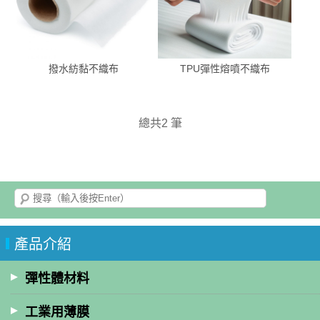
撥水紡黏不織布
TPU彈性熔噴不織布
總共2 筆
產品介紹
彈性體材料
工業用薄膜