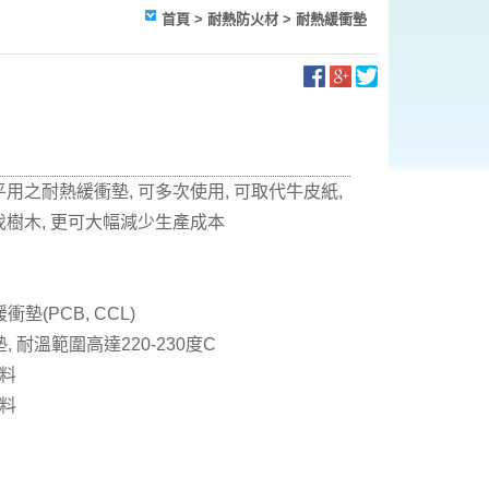
首頁
>
耐熱防火材
>
耐熱緩衝墊
用之耐熱緩衝墊, 可多次使用, 可取代牛皮紙,
樹木, 更可大幅減少生產成本
衝墊(PCB, CCL)
, 耐溫範圍高達220-230度C
材料
材料