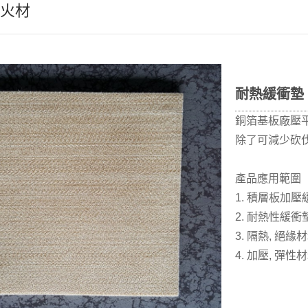
火材
耐熱緩衝墊
銅箔基板廠壓平
除了可減少砍伐
產品應用範圍
1. 積層板加壓緩
2. 耐熱性緩衝墊
3. 隔熱, 絕緣
4. 加壓, 彈性