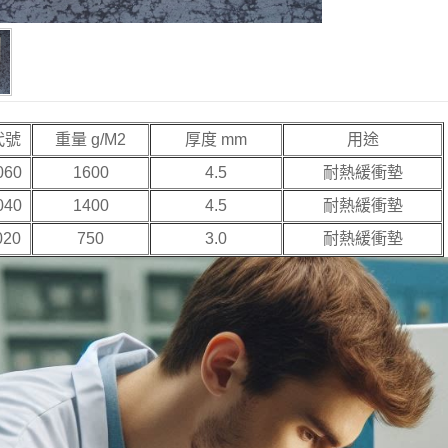
代號
重量 g/M2
厚度 mm
用途
060
1600
4.5
耐熱緩衝墊
040
1400
4.5
耐熱緩衝墊
020
750
3.0
耐熱緩衝墊