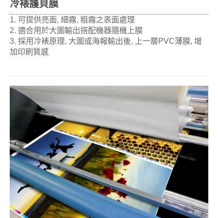
冷裱護貝膜
1. 可提供亮面, 細霧, 粗霧之表面處理
2. 適合用於大圖輸出搭配機器隨機上膜
3. 採用冷裱原理, 大圖或海報輸出後, 上一層PVC薄膜, 增
加印刷質感