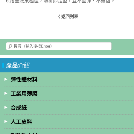
6.摺疊效果極佳，隨折即定型，且不回彈、不皺摺。
〈 返回列表
產品介紹
彈性體材料
工業用薄膜
合成紙
人工皮料