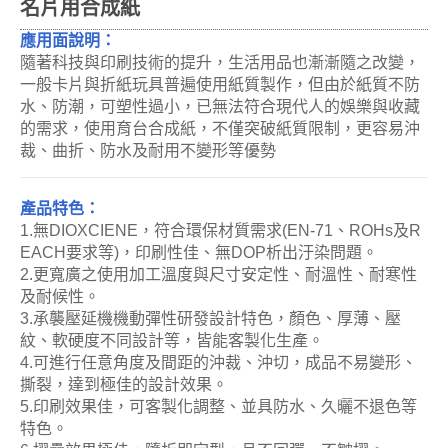
名片用合成紙
應用面說明：
隨著科技與印刷技術的提升，生活用品也漸漸隨之改變，
一般卡片與折紙玩具普遍使用紙質製作，但由於紙質不防
水、防潮，可塑性過小，已無法符合現代人的娛樂與收藏
的需求，使用育台合成紙，不僅突破紙質限制，更容易沖
裁、曲折、防水及耐用不變形等優勢
產品特色：
1.無DIOXCIENE，符合環保材質需求(EN-71、ROHs及R
EACH要求等)，印刷性佳、無DOP析出汙染問題。
2.更寬廣之使用加工溫度與尺寸安定性、耐溫性、耐寒性
及耐候性。
3.承襲壓延機機動彈性研發設計特色，顏色、厚薄、壓
紋、軟硬度不同設計等，皆能客製化生產。
4.可進行任意角度及間距的沖裁、沖切，成品不易變形、
撕裂，達到極佳的設計效果。
5.印刷效果佳，可客製化調整、並具防水、久曬不退色等
特色。